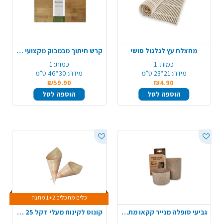
מחצלת עץ לגלגול סושי
קרש חיתוך מבמבוק מקצועי - גדול
כמות:
1
כמות:
1
מידה:
21*23 ס"מ
מידה:
30*46 ס"מ
₪59.90
₪4.90
הוספה לסל
הוספה לסל
כלים מתכלים 1+2 מתנה
גביעי סופלה מנייר קקאו מתכלה 15 יח' - טבעי
קונוס לקינוח מעלי דקל 25 יח' - גדול