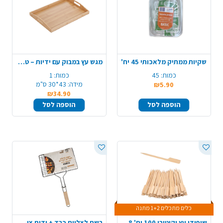
שקיות ממתיק מלאכותי 45 יח'
מגש עץ במבוק עם ידיות – טבעי
כמות:
45
כמות:
1
מידה:
43*30 ס"מ
₪5.90
₪34.90
הוספה לסל
הוספה לסל
כלים מתכלים 1+2 מתנה
שיפודי עץ יקיטורי 100 יח' 18 ס"מ - טבעי
רשת לצליית כבד + ידית ציפוי עץ - גדול