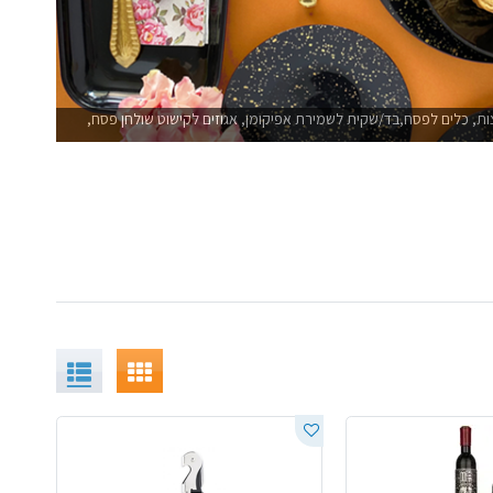
צות, כלים לפסח,בד/שקית לשמירת אפיקומן, אגוזים לקישוט שולחן פסח,