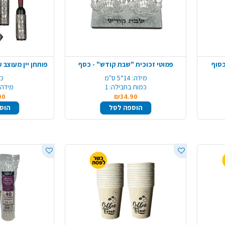
כסוף
פמוטי זכוכית "שבת קודש" - כסף
פותחן יין מעוצב 
מידה:
14*5 ס"מ
כמ
כמות בחבילה:
1
מידה:
90
₪34.90
הוספה לסל
הוס