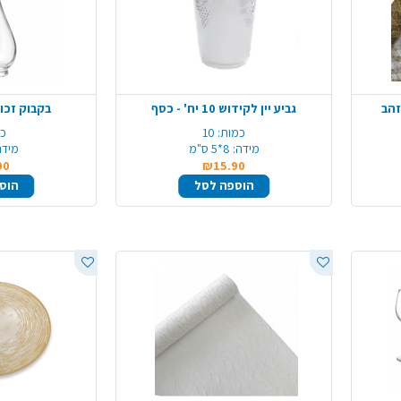
זהב
גביע יין לקידוש 10 יח' - כסף
בקבוק זכוכ
כמות:
10
כמ
מידה:
8*5 ס"מ
מידה
90
₪15.90
הוספה לסל
הוס