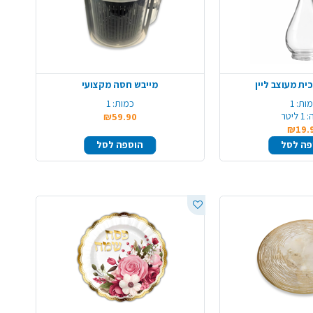
ית מעוצב ליין
מייבש חסה מקצועי
ות:
1
כמות:
1
:
1 ליטר
₪59.90
₪19.
פה לסל
הוספה לסל