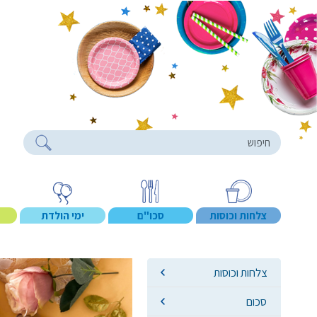
roducts
צלחות וכוסות
סכו"ם
ימי הולדת
צלחות וכוסות
סכום