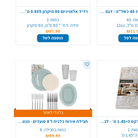
כוס נייר 12oz ארוז 40 כשל"פ - דגם משתנה
רדיד אלומיניום 80 מיקרון 0.8X5 מ' כשל"פ - רחב ועבה במיוחד
ות:
40
כמות:
1
, 12oz
מידה:
5 מ' * 80 ס"מ, 80 מיקרון
₪37.90
₪11.
פה לסל
הוספה לסל
בלעדי לאתר
מפת שולחן בד לורקס ‎1.45×3 מ׳ - לבן זהב
חבילת אירוח כלנית ל 8 סועדים - מנטה קרם
ות:
1
כמות בחבילה:
8
3*1.45 מ'
₪69.90