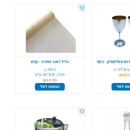
קידוש מפלסטיק - כסף
גליל ראנר תחרה - קרם
בחבילה:
2
כמות:
1
מידה:
500*36 ס"מ
₪10.
₪19.90
פה לסל
הוספה לסל