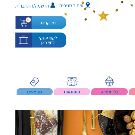
איתור סניפים
/
הרשמה
התחברות
0
סל קניות
לקוח עסקי
לחץ כאן
כלי אפייה
קופסאות
מבצעים