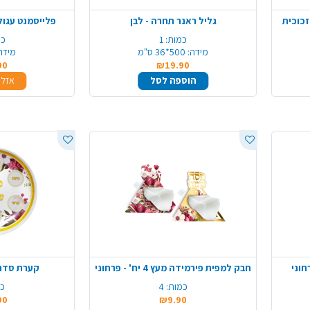
גליל ראנר תחרה - לבן
פלייסמנט עגול מוטבע 
כמות:
1
כמ
מידה:
500*36 ס"מ
מידה
90
₪19.90
הוספה לסל
אזל 
חבק למפית פירמידה מעץ 4 יח' - פרחוני
קערת סדר 
כמות:
4
כמ
90
₪9.90