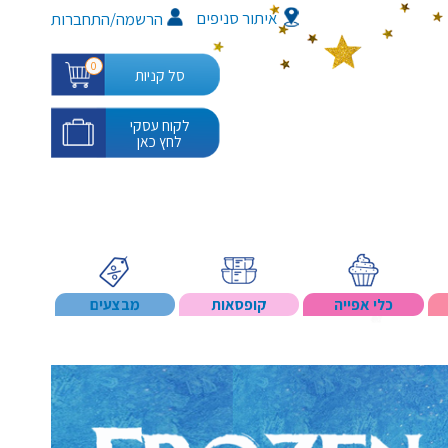
איתור סניפים
/
הרשמה
התחברות
0
סל קניות
לקוח עסקי
לחץ כאן
כלי אפייה
קופסאות
מבצעים