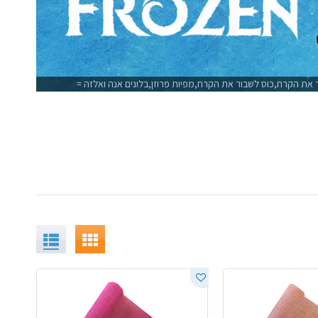
ור את הקרח,כוס לשבור את הקרח,מפיות פרוזן,בלונים אנה ואלזה =