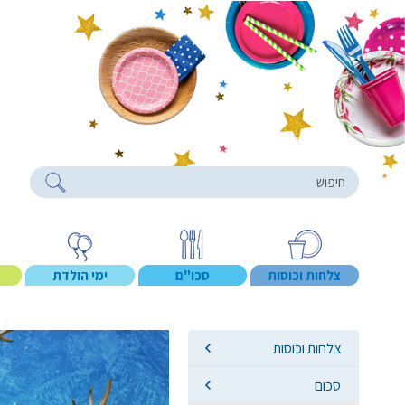
roducts
צלחות וכוסות
סכו"ם
ימי הולדת
צלחות וכוסות
סכום