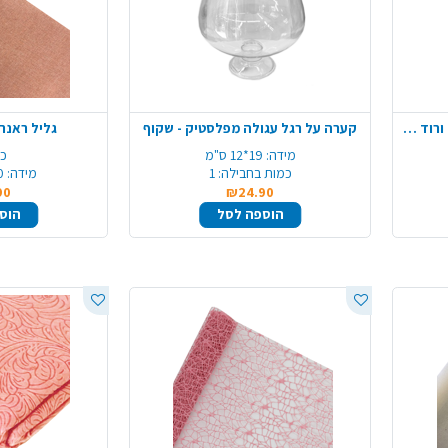
מרשמלו לבבות 500 ג' וניל תות- ורוד לבן
קערה על רגל עגולה מפלסטיק - שקוף
גליל ראנר
מידה:
19*12 ס"מ
כמ
כמות בחבילה:
1
מידה:
70
90
₪24.90
הוספה לסל
הוס