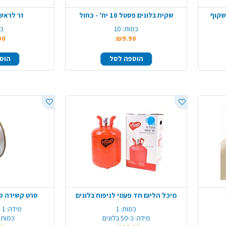
שקוף
שקית בלונים פסטל 10 יח' - כחול
זר לראש 
כמות:
10
כמ
90
₪9.90
הוספה לסל
הוס
מיכל הליום חד פעמי לניפוח בלונים
סרט קשירה סאטן 24 מט
כמות:
1
מידה:
1 ס"מ*24 מטר
מידה:
כ-50 בלונים
כמות 