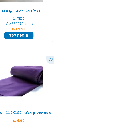
גליל ראנר יוטה - קרם בהי
כמות:
1
מידה:
270*33 ס"מ
₪19.90
הוספה לסל
מפת שולחן אלבד 110X180 - סגול כהה
₪4.90