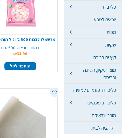
כלי בית
יוצאים לטבע
מפות
שקיות
כמות בחבילה:
500 גרם
₪33.90
קיץ ים בריכה
הוספה לסל
מוצרי ניקיון, היגיינה
וכביסה
כלים חד פעמיים למשרד
כלים רב פעמיים
מוצרי יודאיקה
דקורציה לבית