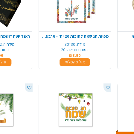
י
מפיות חג שמח לסוכות 20 יח' - ארבעת המינים
מידה:
30*30
מידה:
2.7 מטר*36 ס"
כמות בחבילה:
20
כמות 
90
₪8.90
אזל מהמלאי
אזל 