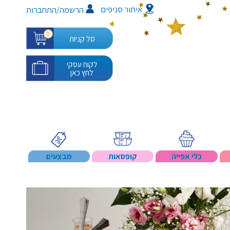
איתור סניפים
/
הרשמה
התחברות
0
סל קניות
לקוח עסקי
לחץ כאן
כלי אפייה
קופסאות
מבצעים