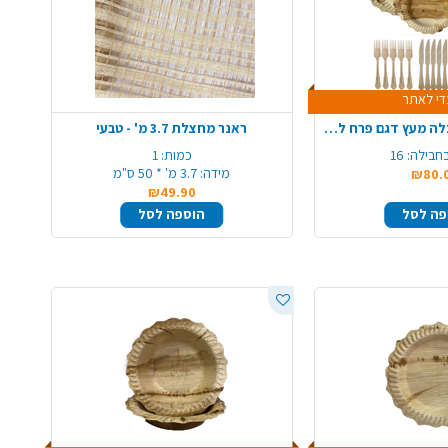
י לאתר
חבילת אירוח מתכלה מעץ דגם פרח ל-16 סועדים
ראנר מחצלת 3.7 מ' - טבעי
חבילה:
16
כמות:
1
מידה:
3.7 מ' * 50 ס"מ
₪80.
₪49.90
פה לסל
הוספה לסל