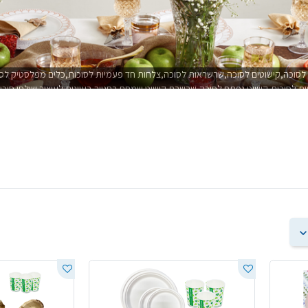
 לסוכה,קישוטים לסוכה,שרשראות לסוכה,צלחות חד פעמיות לסוכות,כלים מפלסטיק לסו
ות לסוכות,קישוט נפתח לסוכה,שרשרת קישוט שמחת בחגייך,רעיונות לעיצוב שולחן סוכות