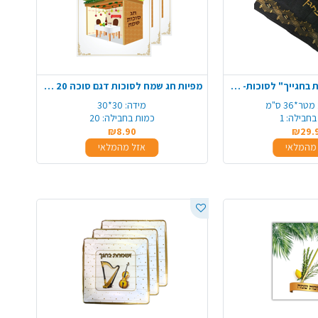
ראנר יוטה "ושמחת בחגייך" לסוכות- שחור
מפיות חג שמח לסוכות דגם סוכה 20 יח' - לבן
מ
מידה:
30*30
בחבילה:
1
כמות בחבילה:
20
₪8.90
₪29.
מהמלאי
אזל מהמלאי