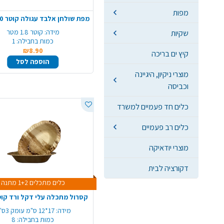
מפות
מידה:
קוטר 1.8 מטר
שקיות
כמות בחבילה:
1
₪8.90
קיץ ים בריכה
הוספה לסל
מוצרי ניקיון, היגיינה
וכביסה
כלים חד פעמיים למשרד
כלים רב פעמיים
מוצרי יודאיקה
דקורציה לבית
כלים מתכלים 1+2 מתנה
קסרול מתכלה עלי דקל ורד קוטר 8 י
מידה:
17*12 ס"מ עומק 3ס"מ
כמות בחבילה:
8