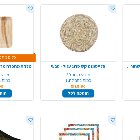
כלים מתכלים +2
מפיות נייר דוגמת עלים 20 יח' - שחור זהב
פלייסמנט קש סרוג עגול - טבעי
מידה:
קוטר 30
מידה:
0
כמות בחבילה:
1
כמות ב
90
₪19.90
הוספה לסל
הוס