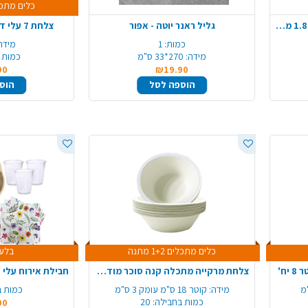
כלים מתכלים +2
מפת שולחן אלבד עגולה קוטר 1.80 מ' - לבן
גליל ראנר יוטה - אפור
צלחת 7 עלי דקל ורד 8 יח' - קטן
כמות:
1
מידה
מידה:
270*33 ס"מ
כמות 
90
₪19.90
הוספה לסל
הוס
כלים מתכלים 1+2 מתנה
בלעד
ח'
צלחת מרקייה מתכלה קנה סוכר מודפס 20 יח' - כסף
חבילת אירוח עלי דקל 10 סועדים
מידה:
קוטר 18 ס"מ עומק 3 ס"מ
כמות ב
כמות בחבילה:
20
00