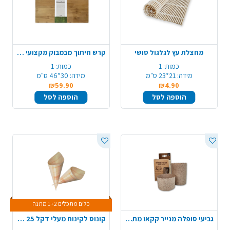
מחצלת עץ לגלגול סושי
קרש חיתוך מבמבוק מקצועי - גדול
כמות:
1
כמות:
1
מידה:
21*23 ס"מ
מידה:
30*46 ס"מ
₪59.90
₪4.90
הוספה לסל
הוספה לסל
כלים מתכלים 1+2 מתנה
גביעי סופלה מנייר קקאו מתכלה 15 יח' - טבעי
קונוס לקינוח מעלי דקל 25 יח' - גדול