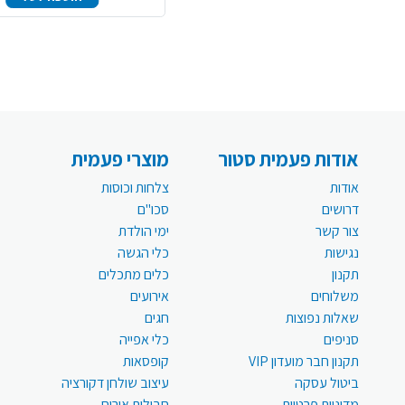
אודות פעמית סטור
מוצרי פעמית
אודות
צלחות וכוסות
דרושים
סכו"ם
צור קשר
ימי הולדת
נגישות
כלי הגשה
תקנון
כלים מתכלים
משלוחים
אירועים
שאלות נפוצות
חגים
סניפים
כלי אפייה
תקנון חבר מועדון VIP
קופסאות
ביטול עסקה
עיצוב שולחן דקורציה
מדיניות פרטיות
חבילות אירוח