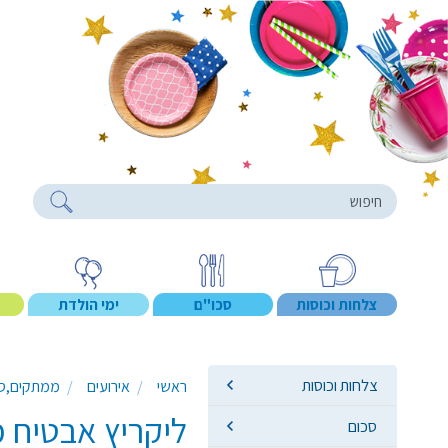
roducts
צלחות וכוסות
סכו"ם
ימי הולדת
צלחות וכוסות
ראשי
אירועים
ממתקים,סוכ
ליקריץ אבטיח ממולא 1 ק' 
סכום