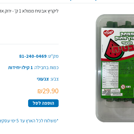
ליקריץ אבטיח ממולא 1 ק' - ירוק אדום , כשרות בד"ץ, אידיאלי לאירועים, מסיבות וימי הולדת.
מק"ט:
81-240-0469
כמות בחבילה:
1 קילו יחידות
צבע:
צבעוני
₪29.90
הוספה לסל
*משלוח לכל הארץ עד 5 ימי עסקים*זמן האספקה יתארך בקנייה מעל 50 יח' מפריט