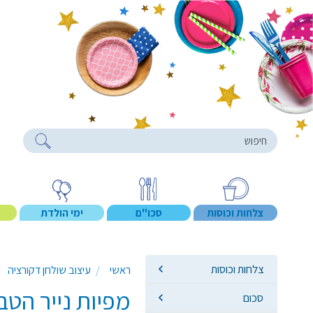
roducts
צלחות וכוסות
סכו"ם
ימי הולדת
צלחות וכוסות
ראשי
עיצוב שולחן דקורציה
מפיות נייר הט
סכום