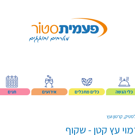
Search p
כלי הגשה
כלים מתכלים
אירועים
חגים
טיק, קרטון ועץ
וי עץ קטן - שקוף