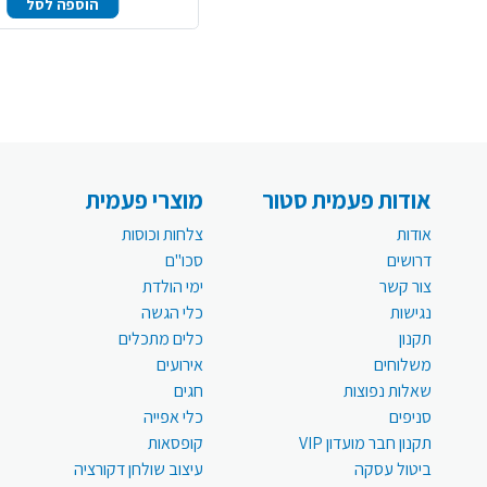
הוספה לסל
אודות פעמית סטור
מוצרי פעמית
אודות
צלחות וכוסות
דרושים
סכו"ם
צור קשר
ימי הולדת
נגישות
כלי הגשה
תקנון
כלים מתכלים
משלוחים
אירועים
שאלות נפוצות
חגים
סניפים
כלי אפייה
תקנון חבר מועדון VIP
קופסאות
ביטול עסקה
עיצוב שולחן דקורציה