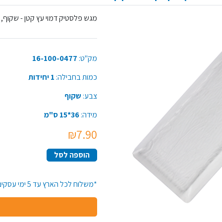
מגש פלסטיק דמוי עץ קטן - שקוף
מק"ט:
16-100-0477
כמות בחבילה:
1 יחידות
צבע:
שקוף
מידה:
36*15 ס"מ
₪7.90
הוספה לסל
*משלוח לכל הארץ עד 5 ימי עסקים*זמן האספקה יתארך בקנייה מעל 50 יח' מפריט